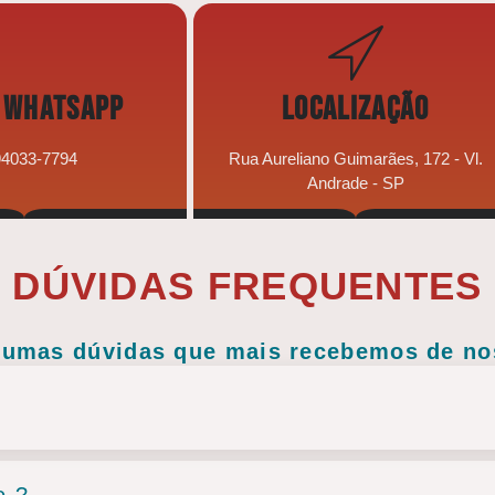
 WHATSAPP
LOCALIZAÇÃO
94033-7794
Rua Aureliano Guimarães, 172 - Vl.
Andrade - SP
DÚVIDAS FREQUENTES
lgumas dúvidas que mais recebemos de n
o ?