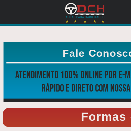
Fale Conosc
Atendimento 100% online por E-m
rápido e direto com nossa
Formas 