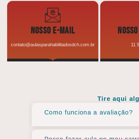
NOSSO E-MAIL
NOSSO
contato@aulasparahabilitadosdch.com.br
11 
Tire aqui a
Como funciona a avaliação?
Posso fazer aula no meu carr